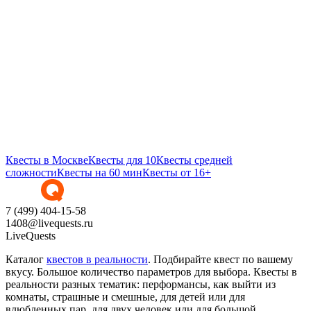
Квесты в Москве
Квесты для 10
Квесты средней
сложности
Квесты на 60 мин
Квесты от 16+
7 (499) 404-15-58
1408@livequests.ru
LiveQuests
Каталог
квестов в реальности
. Подбирайте квест по вашему
вкусу. Большое количество параметров для выбора. Квесты в
реальности разных тематик: перформансы, как выйти из
комнаты, страшные и смешные, для детей или для
влюбленных пар, для двух человек или для большой