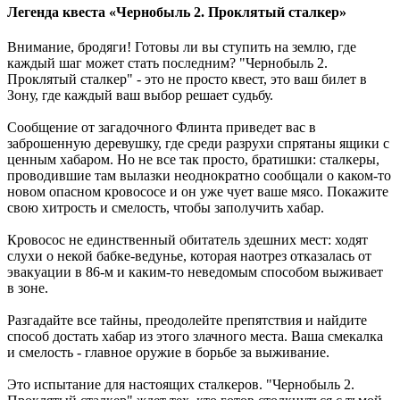
Легенда квеста «Чернобыль 2. Проклятый сталкер»
Внимание, бродяги! Готовы ли вы ступить на землю, где
каждый шаг может стать последним? "Чернобыль 2.
Проклятый сталкер" - это не просто квест, это ваш билет в
Зону, где каждый ваш выбор решает судьбу.
Сообщение от загадочного Флинта приведет вас в
заброшенную деревушку, где среди разрухи спрятаны ящики с
ценным хабаром. Но не все так просто, братишки: сталкеры,
проводившие там вылазки неоднократно сообщали о каком-то
новом опасном кровососе и он уже чует ваше мясо. Покажите
свою хитрость и смелость, чтобы заполучить хабар.
Кровосос не единственный обитатель здешних мест: ходят
слухи о некой бабке-ведунье, которая наотрез отказалась от
эвакуации в 86-м и каким-то неведомым способом выживает
в зоне.
Разгадайте все тайны, преодолейте препятствия и найдите
способ достать хабар из этого злачного места. Ваша смекалка
и смелость - главное оружие в борьбе за выживание.
Это испытание для настоящих сталкеров. "Чернобыль 2.