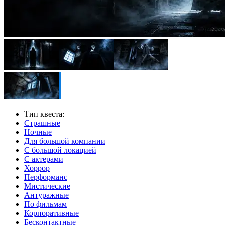
Тип квеста:
Страшные
Ночные
Для большой компании
С большой локацией
С актерами
Хоррор
Перформанс
Мистические
Антуражные
По фильмам
Корпоративные
Бесконтактные