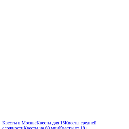
Квесты в Москве
Квесты для 15
Квесты средней
сложности
Квесты на 60 мин
Квесты от 18+