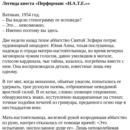
Легенда квеста «Перформанс «H.А.T.E.»»
Ватикан, 1954 год.
– Вы видели стенограмму ее исповеди?
– Это… невозможно.
– Именно поэтому вы здесь.
Две недели назад тихое аббатство Святой Эсфири потряс
чудовищный инцидент. Юная Анна, тихая послушница,
надежда и отрада матери-настоятельницы, во время вечерни
заговорила чужим голосом, давно умолкшим в могиле,
голосом кардинала, чьи тайны, казалось, погребены вместе с
ним. Она воспроизводила детали, известные лишь ему
одному.
В тот миг, когда монахини, объятые ужасом, попытались ее
удержать, трое рухнули наземь, отброшенные невидимой
яростной силой. В ее келье, словно зловещее откровение,
обнаружились знаки, исступленно выцарапанные на стенах:
точные подобия печатей из гримуара, преданного огню еще в
шестнадцатом веке.
Мать-настоятельница, железной рукой возродившая аббатство
из руин, наотрез отказалась от помощи врачей: «Это
испытание, ниспосланное душе ее». Лишь непоколебимая