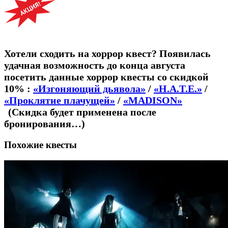
Хотели сходить на хоррор квест? Появилась
удачная возможность до конца августа
посетить данные хоррор квесты со скидкой
10% :
«Изгоняющий дьявола»
/
«H.А.T.E.»
/
«Проклятие плачущей»
/
«MADISON»
(Скидка будет применена после
бронирования…)
Похожие квесты