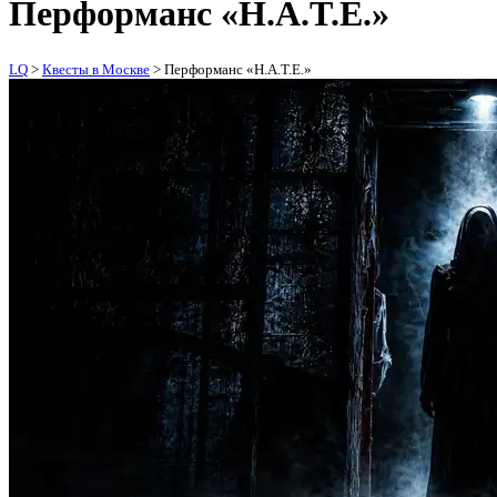
Перформанс «H.А.T.E.»
LQ
>
Квесты в Москве
>
Перформанс «H.А.T.E.»