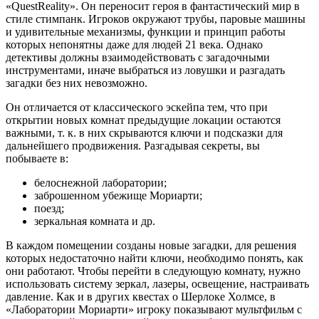
«QuestReality». Он переносит героя в фантастический мир в
стиле стимпанк. Игроков окружают трубы, паровые машины
и удивительные механизмы, функции и принцип работы
которых непонятны даже для людей 21 века. Однако
детективы должны взаимодействовать с загадочными
инструментами, иначе выбраться из ловушки и разгадать
загадки без них невозможно.
Он отличается от классического эскейпа тем, что при
открытии новых комнат предыдущие локации остаются
важными, т. к. в них скрываются ключи и подсказки для
дальнейшего продвижения. Разгадывая секреты, вы
побываете в:
белоснежной лаборатории;
заброшенном убежище Мориарти;
поезд;
зеркальная комната и др.
В каждом помещении созданы новые загадки, для решения
которых недостаточно найти ключи, необходимо понять, как
они работают. Чтобы перейти в следующую комнату, нужно
использовать систему зеркал, лазеры, освещение, настраивать
давление. Как и в других квестах о Шерлоке Холмсе, в
«Лаборатории Мориарти» игроку показывают мультфильм с