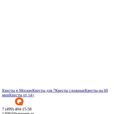
Квесты в Москве
Квесты для 7
Квесты сложные
Квесты на 60
мин
Квесты от 14+
7 (499) 404-15-58
1408@livequests.ru