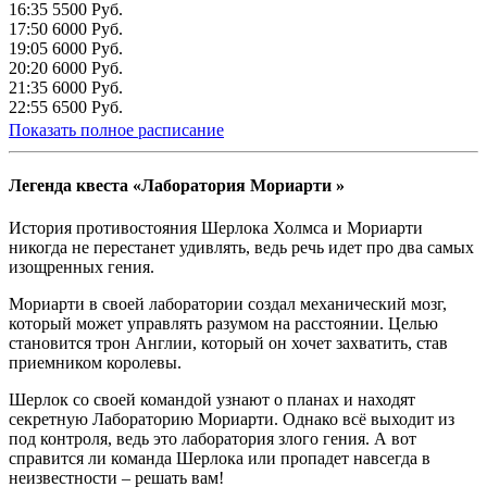
16:35
5500 Руб.
17:50
6000 Руб.
19:05
6000 Руб.
20:20
6000 Руб.
21:35
6000 Руб.
22:55
6500 Руб.
Показать полное расписание
Легенда квеста «Лаборатория Мориарти »
История противостояния Шерлока Холмса и Мориарти
никогда не перестанет удивлять, ведь речь идет про два самых
изощренных гения.
Мориарти в своей лаборатории создал механический мозг,
который может управлять разумом на расстоянии. Целью
становится трон Англии, который он хочет захватить, став
приемником королевы.
Шерлок со своей командой узнают о планах и находят
секретную Лабораторию Мориарти. Однако всё выходит из
под контроля, ведь это лаборатория злого гения. А вот
справится ли команда Шерлока или пропадет навсегда в
неизвестности – решать вам!