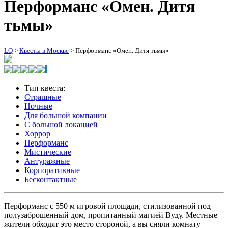
Перформанс «Омен. Дитя
тьмы»
LQ
>
Квесты в Москве
>
Перформанс «Омен. Дитя тьмы»
Тип квеста:
Страшные
Ночные
Для большой компании
С большой локацией
Хоррор
Перформанс
Мистические
Антуражные
Корпоративные
Бесконтактные
Перформанс с 550 м игровой площади, стилизованной под
полузаброшенный дом, пропитанный магией Вуду. Местные
жители обходят это место стороной, а вы сняли комнату