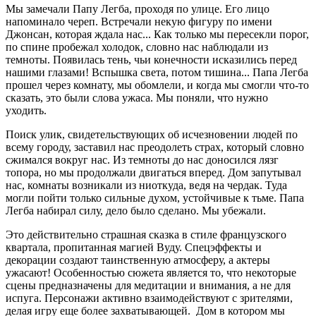
Мы замечали Папу Легба, проходя по улице. Его лицо
напоминало череп. Встречали некую фигуру по имени
Джонсан, которая ждала нас... Как только мы пересекли порог,
по спине пробежал холодок, словно нас наблюдали из
темноты. Появилась тень, чьи конечности исказились перед
нашими глазами! Вспышка света, потом тишина... Папа Легба
прошел через комнату, мы обомлели, и когда мы смогли что-то
сказать, это были слова ужаса. Мы поняли, что нужно
уходить.
Поиск улик, свидетельствующих об исчезновении людей по
всему городу, заставил нас преодолеть страх, который словно
сжимался вокруг нас. Из темноты до нас доносился лязг
топора, но мы продолжали двигаться вперед. Дом запутывал
нас, комнаты возникали из ниоткуда, ведя на чердак. Туда
могли пойти только сильные духом, устойчивые к тьме. Папа
Легба набирал силу, дело было сделано. Мы убежали.
Это действительно страшная сказка в стиле французского
квартала, пропитанная магией Вуду. Спецэффекты и
декорации создают таинственную атмосферу, а актеры
ужасают! Особенностью сюжета является то, что некоторые
сцены предназначены для медитации и внимания, а не для
испуга. Персонажи активно взаимодействуют с зрителями,
делая игру еще более захватывающей. Дом в котором мы