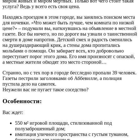
миром живых и миром мертвых. Только вот чего стоит такая
услуга? Ведь у всего есть своя цена.
Находясь проездом в этом городе, вы занялись поиском места
для ночевки. «Что может быть лучше, чем комната по низкой
цене?» – подумали вы, наткнувшись на объявление в местной
газете. Все бы ничего, но по дороге вы узнали о таинственной
смерти в доме напротив. Детский смех и радость сменились
на душераздирающий крик, а стены дома пропитались
мольбами о помощи. Он забирает всех, кто добровольно
переступает порог этого дома. Его имя произносят с опаской,
а местные жители обходят это место стороной…
Странно, но с тех пор в городе бесследно пропали 39 человек.
Газеты пестрили заголовками об Аббевилле, а полиция
пустила дело на самотек.
Неужели вас не пугает такое соседство?
Особенности:
Вас ждет:
550 м² игровой площади, стилизованной под
полузаброшенный дом;
имитация уличного пространства с густым туманом,
безопасным для здоровья;