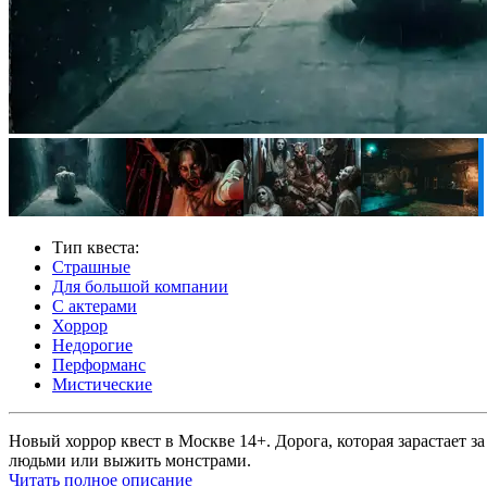
Тип квеста:
Страшные
Для большой компании
С актерами
Хоррор
Недорогие
Перформанс
Мистические
Новый хоррор квест в Москве 14+. Дорога, которая зарастает 
людьми или выжить монстрами.
Читать полное описание