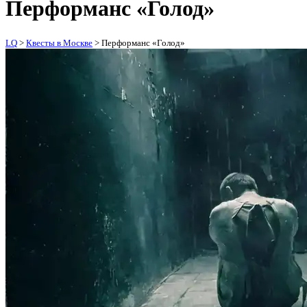
Перформанс «Голод»
LQ
>
Квесты в Москве
>
Перформанс «Голод»