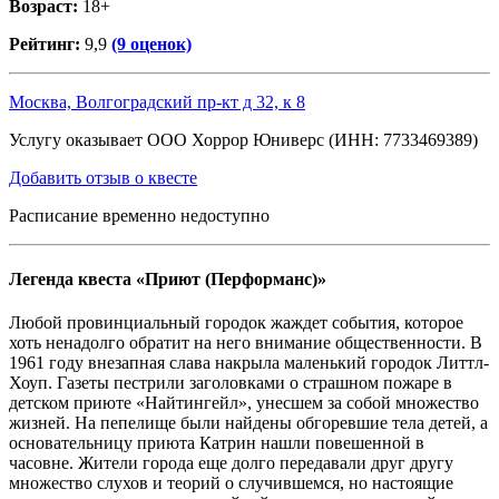
Возраст:
18+
Рейтинг:
9,9
(9 оценок)
Москва, Волгоградский пр-кт д 32, к 8
Услугу оказывает ООО Хоррор Юниверс (ИНН: 7733469389)
Добавить отзыв о квесте
Расписание временно недоступно
Легенда квеста «Приют (Перформанс)»
Любой провинциальный городок жаждет события, которое
хоть ненадолго обратит на него внимание общественности. В
1961 году внезапная слава накрыла маленький городок Литтл-
Хоуп. Газеты пестрили заголовками о страшном пожаре в
детском приюте «Найтингейл», унесшем за собой множество
жизней. На пепелище были найдены обгоревшие тела детей, а
основательницу приюта Катрин нашли повешенной в
часовне. Жители города еще долго передавали друг другу
множество слухов и теорий о случившемся, но настоящие