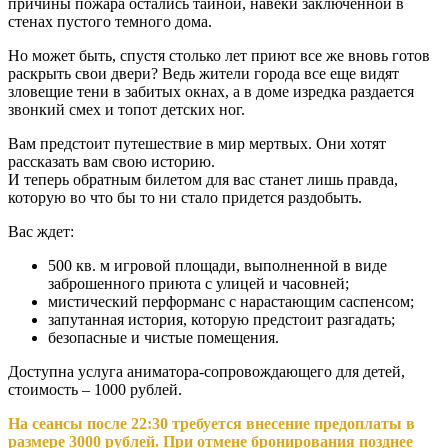
причины пожара остались тайной, навеки заключенной в
стенах пустого темного дома.
Но может быть, спустя столько лет приют все же вновь готов
раскрыть свои двери? Ведь жители города все еще видят
зловещие тени в забитых окнах, а в доме изредка раздается
звонкий смех и топот детских ног.
Вам предстоит путешествие в мир мертвых. Они хотят
рассказать вам свою историю.
И теперь обратным билетом для вас станет лишь правда,
которую во что бы то ни стало придется раздобыть.
Вас ждет:
500 кв. м игровой площади, выполненной в виде
заброшенного приюта с улицей и часовней;
мистический перформанс с нарастающим саспенсом;
запутанная история, которую предстоит разгадать;
безопасные и чистые помещения.
Доступна услуга аниматора-сопровождающего для детей,
стоимость – 1000 рублей.
На сеансы после 22:30 требуется внесение предоплаты в
размере 3000 рублей. При отмене бронирования позднее