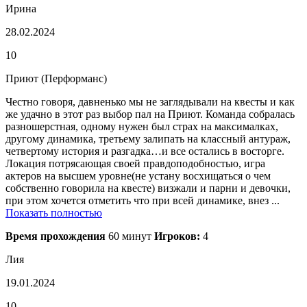
Ирина
28.02.2024
10
Приют (Перформанс)
Честно говоря, давненько мы не заглядывали на квесты и как
же удачно в этот раз выбор пал на Приют. Команда собралась
разношерстная, одному нужен был страх на максималках,
другому динамика, третьему залипать на классный антураж,
четвертому история и разгадка…и все остались в восторге.
Локация потрясающая своей правдоподобностью, игра
актеров на высшем уровне(не устану восхищаться о чем
собственно говорила на квесте) визжали и парни и девочки,
при этом хочется отметить что при всей динамике, внез ...
Показать полностью
Время прохождения
60 минут
Игроков:
4
Лия
19.01.2024
10