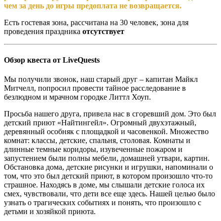
чем за день до игры предоплата не возвращается.
Есть гостевая зона, рассчитана на 30 человек, зона для
проведения праздника
отсутствует
Обзор квеста от LiveQuests
Мы получили звонок, наш старый друг – капитан Майкл
Митчелл, попросил провести тайное расследование в
безлюдном и мрачном городке Литтл Хоуп.
Просьба нашего друга, привела нас в сгоревший дом. Это был
детский приют «Найтингейл». Огромный двухэтажный,
деревянный особняк с площадкой и часовенкой. Множество
комнат: классы, детские, спальня, столовая. Комнаты и
длинные темные коридоры, изувеченные пожаром и
запустением были полны мебели, домашней утвари, картин.
Обстановка дома, детские рисунки и игрушки, напоминали о
том, что это был детский приют, в котором произошло что-то
страшное. Находясь в доме, мы слышали детские голоса их
смех, чувствовали, что дети все еще здесь. Нашей целью было
узнать о трагических событиях и понять, что произошло с
детьми и хозяйкой приюта.