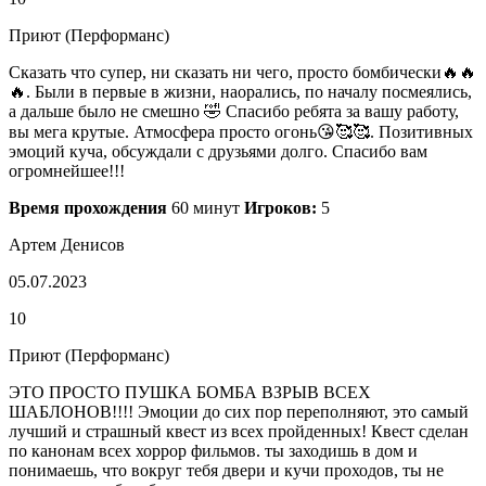
Приют (Перформанс)
Сказать что супер, ни сказать ни чего, просто бомбически🔥🔥
🔥. Были в первые в жизни, наорались, по началу посмеялись,
а дальше было не смешно 🤣 Спасибо ребята за вашу работу,
вы мега крутые. Атмосфера просто огонь😘🥰🥰. Позитивных
эмоций куча, обсуждали с друзьями долго. Спасибо вам
огромнейшее!!!
Время прохождения
60 минут
Игроков:
5
Артем Денисов
05.07.2023
10
Приют (Перформанс)
ЭТО ПРОСТО ПУШКА БОМБА ВЗРЫВ ВСЕХ
ШАБЛОНОВ!!!! Эмоции до сих пор переполняют, это самый
лучший и страшный квест из всех пройденных! Квест сделан
по канонам всех хоррор фильмов. ты заходишь в дом и
понимаешь, что вокруг тебя двери и кучи проходов, ты не