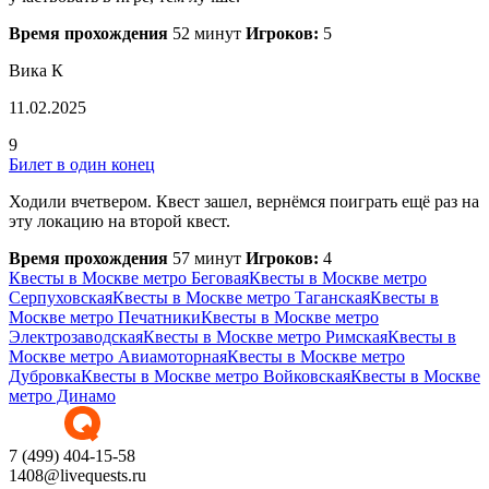
Время прохождения
52 минут
Игроков:
5
Вика К
11.02.2025
9
Билет в один конец
Ходили вчетвером. Квест зашел, вернёмся поиграть ещё раз на
эту локацию на второй квест.
Время прохождения
57 минут
Игроков:
4
Квесты в Москве метро Беговая
Квесты в Москве метро
Серпуховская
Квесты в Москве метро Таганская
Квесты в
Москве метро Печатники
Квесты в Москве метро
Электрозаводская
Квесты в Москве метро Римская
Квесты в
Москве метро Авиамоторная
Квесты в Москве метро
Дубровка
Квесты в Москве метро Войковская
Квесты в Москве
метро Динамо
7 (499) 404-15-58
1408@livequests.ru