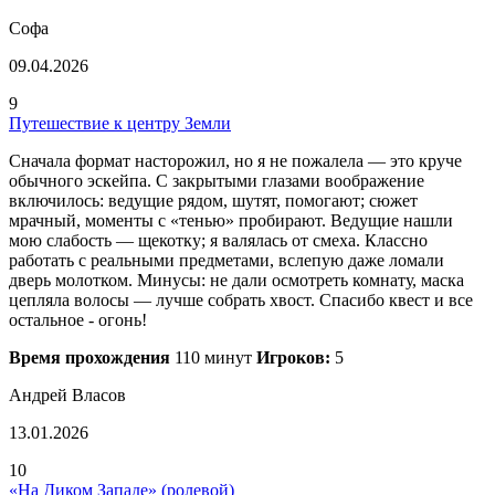
Софа
09.04.2026
9
Путешествие к центру Земли
Сначала формат насторожил, но я не пожалела — это круче
обычного эскейпа. С закрытыми глазами воображение
включилось: ведущие рядом, шутят, помогают; сюжет
мрачный, моменты с «тенью» пробирают. Ведущие нашли
мою слабость — щекотку; я валялась от смеха. Классно
работать с реальными предметами, вслепую даже ломали
дверь молотком. Минусы: не дали осмотреть комнату, маска
цепляла волосы — лучше собрать хвост. Спасибо квест и все
остальное - огонь!
Время прохождения
110 минут
Игроков:
5
Андрей Власов
13.01.2026
10
«На Диком Западе» (ролевой)