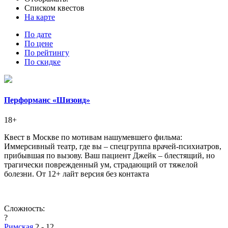
Списком квестов
На карте
По дате
По цене
По рейтингу
По скидке
Перформанс «Шизоид»
18+
Квест в Москве по мотивам нашумевшего фильма:
Иммерсивный театр, где вы – спецгруппа врачей-психиатров,
прибывшая по вызову. Ваш пациент Джейк – блестящий, но
трагически поврежденный ум, страдающий от тяжелой
болезни. От 12+ лайт версия без контакта
Сложность:
?
Римская
2 - 12