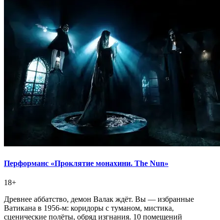
Перформанс «Проклятие монахини. The Nun»
18+
Древнее аббатство, демон Валак ждёт. Вы — избранные
Ватикана в 1956-м: коридоры с туманом, мистика,
сценические полёты, обряд изгнания. 10 помещений