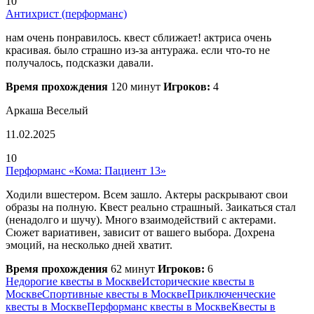
10
Антихрист (перформанс)
нам очень понравилось. квест сближает! актриса очень
красивая. было страшно из-за антуража. если что-то не
получалось, подсказки давали.
Время прохождения
120 минут
Игроков:
4
Аркаша Веселый
11.02.2025
10
Перформанс «Кома: Пациент 13»
Ходили вшестером. Всем зашло. Актеры раскрывают свои
образы на полную. Квест реально страшный. Заикаться стал
(ненадолго и шучу). Много взаимодействий с актерами.
Сюжет вариативен, зависит от вашего выбора. Дохрена
эмоций, на несколько дней хватит.
Время прохождения
62 минут
Игроков:
6
Недорогие квесты в Москве
Исторические квесты в
Москве
Спортивные квесты в Москве
Приключенческие
квесты в Москве
Перформанс квесты в Москве
Квесты в