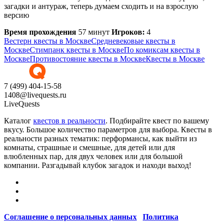
загадки и антураж, теперь думаем сходить и на взрослую
версию
Время прохождения
57 минут
Игроков:
4
Вестерн квесты в Москве
Средневековые квесты в
Москве
Стимпанк квесты в Москве
По комиксам квесты в
Москве
Противостояние квесты в Москве
Квесты в Москве
7 (499) 404-15-58
1408@livequests.ru
LiveQuests
Каталог
квестов в реальности
. Подбирайте квест по вашему
вкусу. Большое количество параметров для выбора. Квесты в
реальности разных тематик: перформансы, как выйти из
комнаты, страшные и смешные, для детей или для
влюбленных пар, для двух человек или для большой
компании. Разгадывай клубок загадок и находи выход!
Соглашение о персональных данных
/
Политика