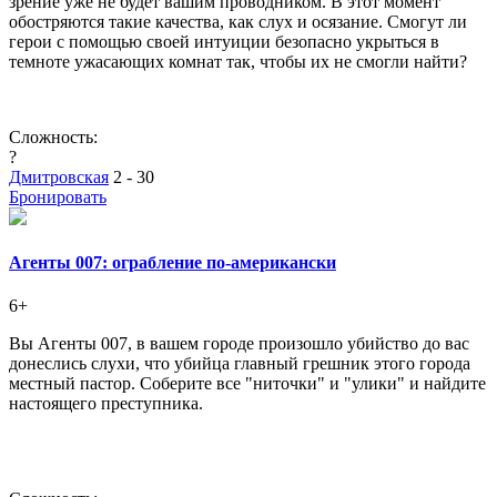
зрение уже не будет вашим проводником. В этот момент
обостряются такие качества, как слух и осязание. Смогут ли
герои с помощью своей интуиции безопасно укрыться в
темноте ужасающих комнат так, чтобы их не смогли найти?
Сложность:
?
Дмитровская
2 - 30
Бронировать
Агенты 007: ограбление по-американски
6+
Вы Агенты 007, в вашем городе произошло убийство до вас
донеслись слухи, что убийца главный грешник этого города
местный пастор. Соберите все "ниточки" и "улики" и найдите
настоящего преступника.