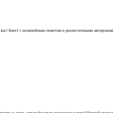
т вас! Квест с нелинейным сюжетом и реалистичными авторскими
ечества и стать самым богатым человеком в мире? Крутой квест 