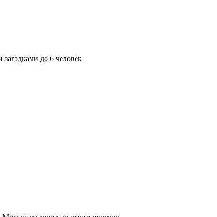
 загадками до 6 человек
в Москве от двоих до шести игроков.