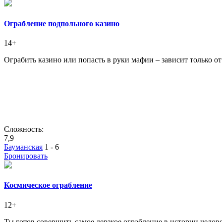
Ограбление подпольного казино
14+
Ограбить казино или попасть в руки мафии – зависит только о
Сложность:
7,9
Бауманская
1 - 6
Бронировать
Космическое ограбление
12+
Ты готов совершить самое дерзкое ограбление в истории челов