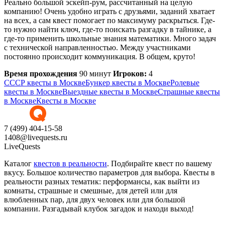
Реально большой эскейп-рум, рассчитанный на целую
компанию! Очень удобно играть с друзьями, заданий хватает
на всех, а сам квест помогает по максимуму раскрыться. Где-
то нужно найти ключ, где-то поискать разгадку в тайнике, а
где-то применить школьные знания математики. Много задач
с технической направленностью. Между участниками
постоянно происходит коммуникация. В общем, круто!
Время прохождения
90 минут
Игроков:
4
СССР квесты в Москве
Бункер квесты в Москве
Ролевые
квесты в Москве
Выездные квесты в Москве
Страшные квесты
в Москве
Квесты в Москве
7 (499) 404-15-58
1408@livequests.ru
LiveQuests
Каталог
квестов в реальности
. Подбирайте квест по вашему
вкусу. Большое количество параметров для выбора. Квесты в
реальности разных тематик: перформансы, как выйти из
комнаты, страшные и смешные, для детей или для
влюбленных пар, для двух человек или для большой
компании. Разгадывай клубок загадок и находи выход!