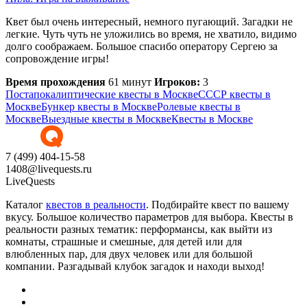
Квет был очень интересный, немного пугающий. Загадки не
легкие. Чуть чуть не уложились во время, не хватило, видимо
долго соображаем. Большое спасибо оператору Сергею за
сопровождение игры!
Время прохождения
61 минут
Игроков:
3
Постапокалиптические квесты в Москве
СССР квесты в
Москве
Бункер квесты в Москве
Ролевые квесты в
Москве
Выездные квесты в Москве
Квесты в Москве
7 (499) 404-15-58
1408@livequests.ru
LiveQuests
Каталог
квестов в реальности
. Подбирайте квест по вашему
вкусу. Большое количество параметров для выбора. Квесты в
реальности разных тематик: перформансы, как выйти из
комнаты, страшные и смешные, для детей или для
влюбленных пар, для двух человек или для большой
компании. Разгадывай клубок загадок и находи выход!