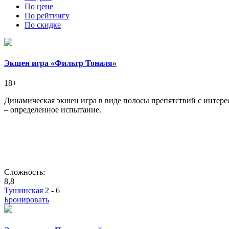
По цене
По рейтингу
По скидке
Экшен игра «Фильтр Тоналя»
18+
Динамическая экшен игра в виде полосы препятствий с интер
– определенное испытание.
Сложность:
8,8
Тушинская
2 - 6
Бронировать