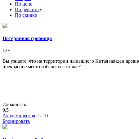
По цене
По рейтингу
По скидке
Потерянная гробница
12+
Вы узнаете, что на территории нынешнего Китая найден древне
прекрасное место избавиться от вас?
Сложность:
9,5
Академическая
2 - 10
Бронировать