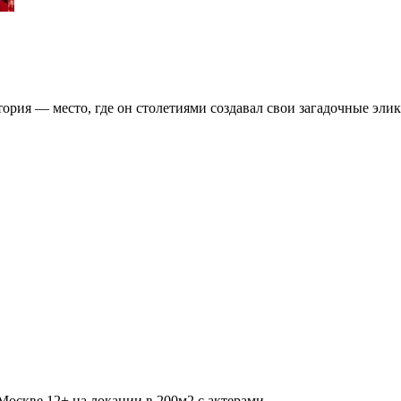
атория — место, где он столетиями создавал свои загадочные эл
оскве 12+ на локации в 200м2 с актерами.