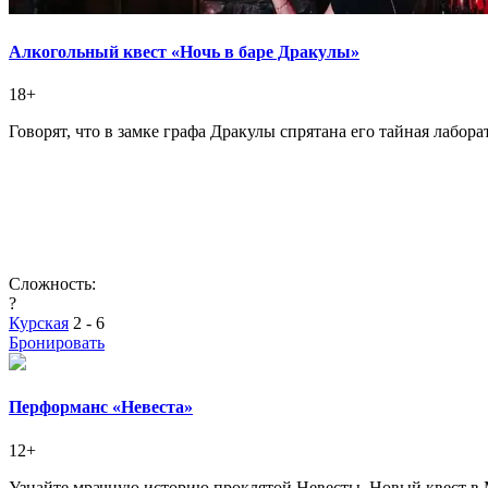
Алкогольный квест «Ночь в баре Дракулы»
18+
Говорят, что в замке графа Дракулы спрятана его тайная лабор
Сложность:
?
Курская
2 - 6
Бронировать
Перформанс «Невеста»
12+
Узнайте мрачную историю проклятой Невесты. Новый квест в М