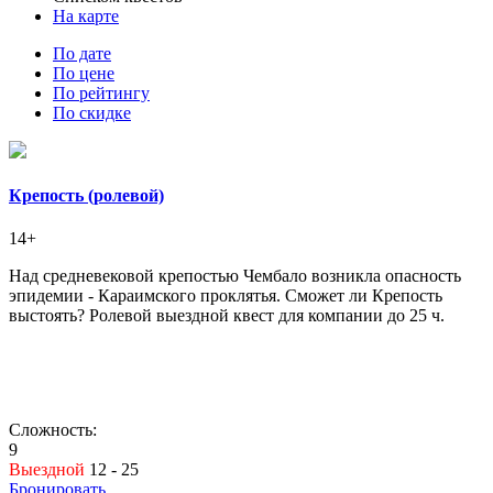
На карте
По дате
По цене
По рейтингу
По скидке
Крепость (ролевой)
14+
Над средневековой крепостью Чембало возникла опасность
эпидемии - Караимского проклятья. Сможет ли Крепость
выстоять? Ролевой выездной квест для компании до 25 ч.
Сложность:
9
Выездной
12 - 25
Бронировать