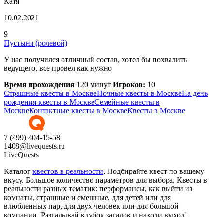
Катя
10.02.2021
9
Пустыня (ролевой)
У нас получился отличный состав, хотел бы похвалить
ведущего, все провел как нужно
Время прохождения
120 минут
Игроков:
10
Страшные квесты в Москве
Ночные квесты в Москве
На день
рождения квесты в Москве
Семейные квесты в
Москве
Контактные квесты в Москве
Квесты в Москве
7 (499) 404-15-58
1408@livequests.ru
LiveQuests
Каталог
квестов в реальности
. Подбирайте квест по вашему
вкусу. Большое количество параметров для выбора. Квесты в
реальности разных тематик: перформансы, как выйти из
комнаты, страшные и смешные, для детей или для
влюбленных пар, для двух человек или для большой
компании. Разгадывай клубок загадок и находи выход!