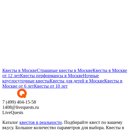
Маркетинг
Последним этапом в создании эскейп-комнаты является
маркетинг. Он включает как раздачу листовок, так и
рекламную акцию в Сети. Обычно клиенты ищут
информацию о квестах в Интернете, поэтому позаботьтесь о
создании собственного сайта с расписанием и ценами.
Пустите рекламу на площадках городских порталов.
Используйте дисконтную программу для постоянных
клиентов. После того, как ваш эскейп-рум посетит десяток
команд, сработает механизм «сарафанного радио».
Квесты в Москве
Страшные квесты в Москве
Квесты в Москве
от 12 лет
Квесты перформансы в Москве
Ночные
круглосуточные квесты
Квесты для детей в Москве
Квесты в
Москве от 6 лет
Квесты от 10 лет
7 (499) 404-15-58
1408@livequests.ru
LiveQuests
Каталог
квестов в реальности
. Подбирайте квест по вашему
вкусу. Большое количество параметров для выбора. Квесты в