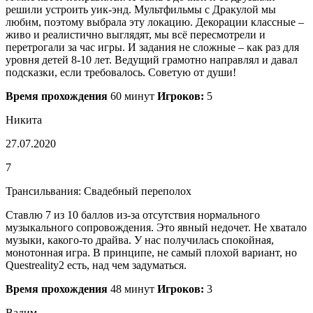
решили устроить уик-энд. Мультфильмы с Дракулой мы
любим, поэтому выбрала эту локацию. Декорации классные –
живо и реалистично выглядят, мы всё пересмотрели и
перетрогали за час игры. И задания не сложные – как раз для
уровня детей 8-10 лет. Ведущий грамотно направлял и давал
подсказки, если требовалось. Советую от души!
Время прохождения
60 минут
Игроков:
5
Никита
27.07.2020
7
Трансильвания: Свадебный переполох
Ставлю 7 из 10 баллов из-за отсутствия нормального
музыкального сопровождения. Это явный недочет. Не хватало
музыки, какого-то драйва. У нас получилась спокойная,
монотонная игра. В принципе, не самый плохой вариант, но
Questreality2 есть, над чем задуматься.
Время прохождения
48 минут
Игроков:
3
Вадим