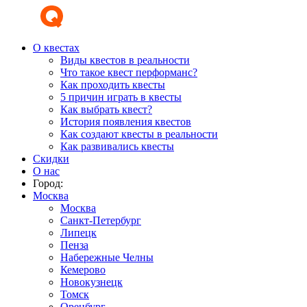
О квестах
Виды квестов в реальности
Что такое квест перформанс?
Как проходить квесты
5 причин играть в квесты
Как выбрать квест?
История появления квестов
Как создают квесты в реальности
Как развивались квесты
Скидки
О нас
Город:
Москва
Москва
Санкт-Петербург
Липецк
Пенза
Набережные Челны
Кемерово
Новокузнецк
Томск
Оренбург